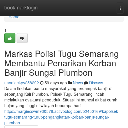
Home
bookmarklogin
Togg
navi
Home
1
Markas Polisi Tugu Semarang
Membantu Penarikan Korban
Banjir Sungai Plumbon
nannieekpv258292
59 days ago
News
Discuss
Dalam tindakan bantu masyarakat yang terdampak banjir di
sepanjang Kali Plumbon, Polsek Tugu Semarang lincah
melakukan evakuasi penduduk. Situasi ini muncul akibat curah
hujan yang tinggi di wilayah beberapa hari
https://margiecswm930578.activoblog.com/52450169/kapolsek-
tugu-semarang-turut-pengangkatan-korban-banjir-sungai-
plumbon