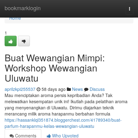
Home
bookmarklogin
Togg
navi
Home
1
Buat Wewangian Mimpi:
Workshop Wewangian
Uluwatu
aprilzkpi255537
58 days ago
News
Discuss
Mau menciptakan aroma persis kepribadian Anda? Tak
melewatkan kesempatan unik ini! Ikutlah pada pelatihan aroma
yang menyenangkan di Uluwatu. Dirimu diajarkan teknik
merancang milik aroma harapanmu berbahan formula
https://hassanklql351874.bloggerchest.com/41789340/buat-
parfum-harapanmu-kelas-wewangian-uluwatu
Comments
Who Upvoted