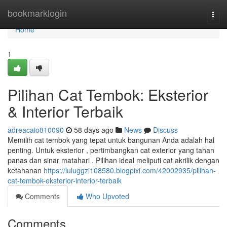
Home
bookmarklogin
Togg
navi
Home
1
Pilihan Cat Tembok: Eksterior
& Interior Terbaik
adreacaio810090
58 days ago
News
Discuss
Memilih cat tembok yang tepat untuk bangunan Anda adalah hal
penting. Untuk eksterior , pertimbangkan cat exterior yang tahan
panas dan sinar matahari . Pilihan ideal meliputi cat akrilik dengan
ketahanan
https://luluggzi108580.blogpixi.com/42002935/pilihan-
cat-tembok-eksterior-interior-terbaik
Comments
Who Upvoted
Comments