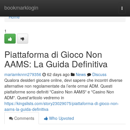
Home
bookmarklogin
Togg
navi
Home
1
Piattaforma di Gioco Non
AAMS: La Guida Definitiva
mariamknnn279356
62 days ago
News
Discuss
Qualora desideri giocare online, devi sapere che incontri diverse
alternative non regolamentate da l’ente ormai ADM. Questi
piattaforme sono definiti "Casino Non AAMS" e "Casino Non
ADM". Quest'articolo vedremo in
https://kingslists.com/story23029075/piattaforma-di-gioco-non-
aams-la-guida-definitiva
Comments
Who Upvoted