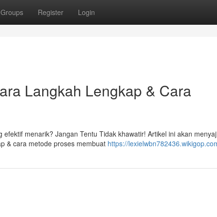
Groups
Register
Login
 Cara Langkah Lengkap & Cara
efektif menarik? Jangan Tentu Tidak khawatir! Artikel ini akan menyaj
kap & cara metode proses membuat
https://lexielwbn782436.wikigop.co