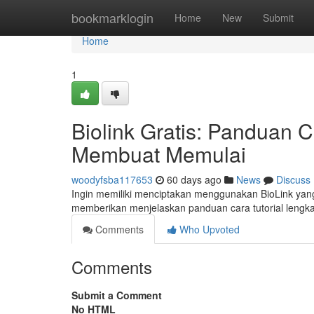
Home
bookmarklogin
Home
New
Submit
Home
1
Biolink Gratis: Panduan
Membuat Memulai
woodyfsba117653
60 days ago
News
Discuss
Ingin memiliki menciptakan menggunakan BioLink yang 
memberikan menjelaskan panduan cara tutorial leng
Comments
Who Upvoted
Comments
Submit a Comment
No HTML