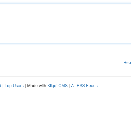
Rep
d
|
Top Users
| Made with
Kliqqi CMS
|
All RSS Feeds