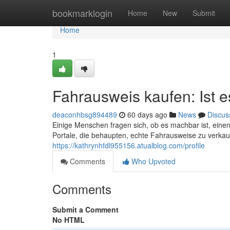
Home
bookmarklogin
Home
New
Submit
Home
1
Fahrausweis kaufen: Ist 
deaconhbsg894489
60 days ago
News
Discus
Einige Menschen fragen sich, ob es machbar ist, einen 
Portale, die behaupten, echte Fahrausweise zu verkauf
https://kathrynhfdl955156.atualblog.com/profile
Comments
Who Upvoted
Comments
Submit a Comment
No HTML