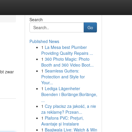
Search
Go
Published News
1
La Mesa best Plumber
Providing Quality Repairs ...
1
360 Photo Magic: Photo
Booth and 360 Video Boot...
1
Seamless Gutters:
ibt zwar
Protection and Style for
Your...
1
Lediga Lägenheter
Boenden i Borlänge:Borlänge,
...
1
Czy płacisz za jakość, a nie
za reklamę? Przean...
1
Plafons PVC: Prețuri,
Avantaje și Instalare
1
Baajiwala Live: Watch & Win