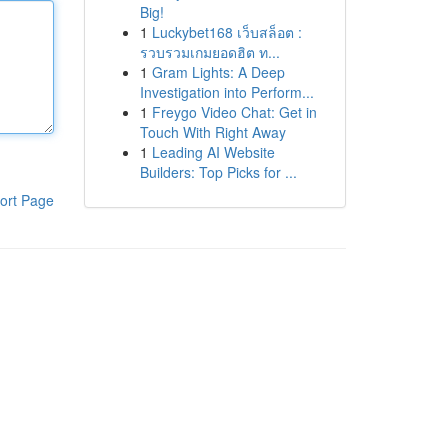
Big!
1
Luckybet168 เว็บสล็อต :
รวบรวมเกมยอดฮิต ท...
1
Gram Lights: A Deep
Investigation into Perform...
1
Freygo Video Chat: Get in
Touch With Right Away
1
Leading AI Website
Builders: Top Picks for ...
ort Page