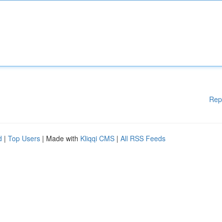
Rep
d
|
Top Users
| Made with
Kliqqi CMS
|
All RSS Feeds