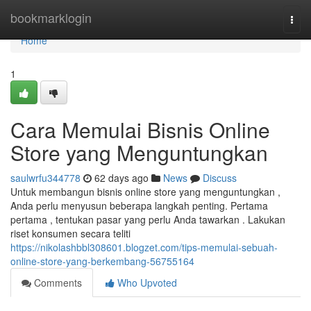
Home
bookmarklogin
Togg
navi
Home
1
Cara Memulai Bisnis Online
Store yang Menguntungkan
saulwrfu344778
62 days ago
News
Discuss
Untuk membangun bisnis online store yang menguntungkan ,
Anda perlu menyusun beberapa langkah penting. Pertama
pertama , tentukan pasar yang perlu Anda tawarkan . Lakukan
riset konsumen secara teliti
https://nikolashbbl308601.blogzet.com/tips-memulai-sebuah-
online-store-yang-berkembang-56755164
Comments
Who Upvoted