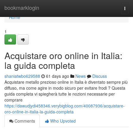
Home
bookmarklogin
Togg
navi
Home
1
Acquistare oro online in Italia:
la guida completa
shaniatwbo629588
61 days ago
News
Discuss
Acquistare metallo prezioso online in Italia è diventato sempre più
diffuso, ma come agire in modo sicuro per evitare frodi ? Questa
guida completa vi spiegherà tutte le nozioni necessarie per
comprare
https://dawudjydi458346.verybigblog.com/40087936/acquistare-
oro-online-in-italia-la-guida-completa
Comments
Who Upvoted