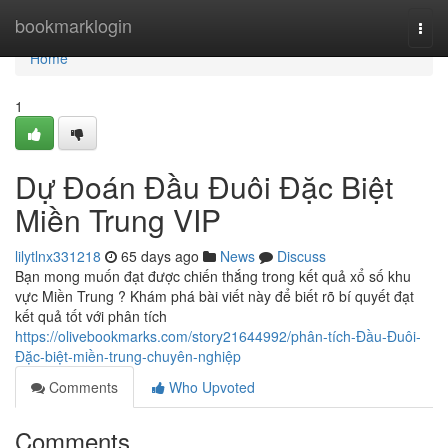
Home
bookmarklogin
Togg
navi
Home
1
Dự Đoán Đầu Đuôi Đặc Biệt
Miền Trung VIP
lilytlnx331218
65 days ago
News
Discuss
Bạn mong muốn đạt được chiến thắng trong kết quả xổ số khu
vực Miền Trung ? Khám phá bài viết này để biết rõ bí quyết đạt
kết quả tốt với phân tích
https://olivebookmarks.com/story21644992/phân-tích-Đầu-Đuôi-
Đặc-biệt-miền-trung-chuyên-nghiệp
Comments
Who Upvoted
Comments