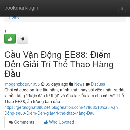
Home
bookmarklogin
Togg
navi
Home
1
Cầu Vận Động EE88: Điểm
Đến Giải Trí Thể Thao Hàng
Đầu
imogenxbdt634055
65 days ago
News
Discuss
Chơi cá cược on line lâu năm, mình khá nhạy với việc nhận ra đâu
là nền tảng “được đầu tư thật” và đâu là kiểu làm cho có. Với Thể
Thao EE88, ấn tượng ban đầu
https://geraldghat690244.blogrelation.com/47868516/cầu-vận-
Động-ee88-Điểm-Đến-giải-trí-thể-thao-hàng-Đầu
Comments
Who Upvoted