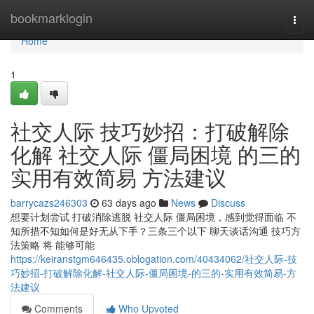
Home
bookmarklogin
Togg
navi
Home
1
社交人际 技巧妙招：打破解除
化解 社交人际 僵局困境 的三的
实用有效简易 方法建议
barrycazs246303
63 days ago
News
Discuss
想要计划尝试 打破消除逃脱 社交人际 僵局困境，感到觉得面临 不
知所措不知如何是好无从下手？三条三个以下 聊天谈话沟通 技巧方
法策略 将 能够可能
https://keiranstgm646435.oblogation.com/40434062/社交人际-技
巧妙招-打破解除化解-社交人际-僵局困境-的三的-实用有效简易-方
法建议
Comments
Who Upvoted