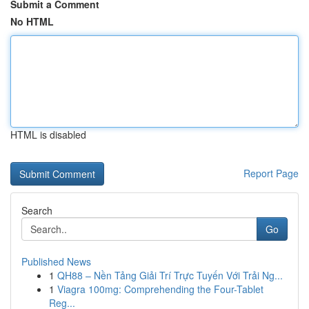
Submit a Comment
No HTML
HTML is disabled
Report Page
Search
Go
Published News
1
QH88 – Nền Tảng Giải Trí Trực Tuyến Với Trải Ng...
1
Viagra 100mg: Comprehending the Four-Tablet
Reg...