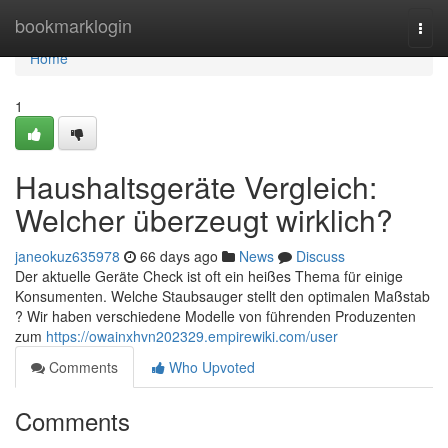
Home
bookmarklogin
Togg
navi
Home
1
Haushaltsgeräte Vergleich:
Welcher überzeugt wirklich?
janeokuz635978
66 days ago
News
Discuss
Der aktuelle Geräte Check ist oft ein heißes Thema für einige
Konsumenten. Welche Staubsauger stellt den optimalen Maßstab
? Wir haben verschiedene Modelle von führenden Produzenten
zum
https://owainxhvn202329.empirewiki.com/user
Comments
Who Upvoted
Comments