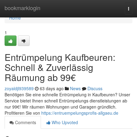
Home
bookmarklogin
Togg
navi
Home
1
Entrümpelung Kaufbeuren:
Schnell & Zuverlässig
Räumung ab 99€
zoyaldjl939589
63 days ago
News
Discuss
Benötigen Sie eine schnelle Entrümpelung in Kaufbeuren? Unser
Service bietet Ihnen schnell Entrümpelungs dienstleistungen ab
nur 99€! Wir räumen Wohnungen und Garagen gründlich.
Profitieren Sie von
https://entruempelungsprofis-allgaeu.de
Comments
Who Upvoted