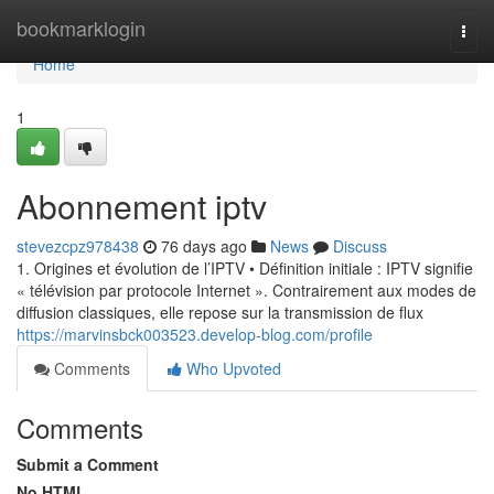
Home
bookmarklogin
Togg
navi
Home
1
Abonnement iptv
stevezcpz978438
76 days ago
News
Discuss
1. Origines et évolution de l’IPTV • Définition initiale : IPTV signifie
« télévision par protocole Internet ». Contrairement aux modes de
diffusion classiques, elle repose sur la transmission de flux
https://marvinsbck003523.develop-blog.com/profile
Comments
Who Upvoted
Comments
Submit a Comment
No HTML