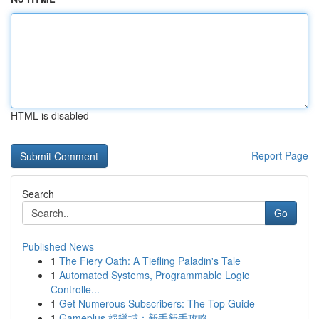
HTML is disabled
Report Page
Search
Go
Published News
1
The Fiery Oath: A Tiefling Paladin's Tale
1
Automated Systems, Programmable Logic
Controlle...
1
Get Numerous Subscribers: The Top Guide
1
Gameplus 娛樂城：新手新手攻略