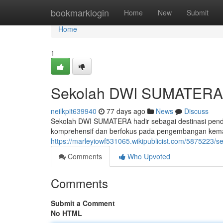
Home
bookmarklogin
Home
New
Submit
Home
1
Sekolah DWI SUMATERA: 
neilkpit639940
77 days ago
News
Discuss
Sekolah DWI SUMATERA hadir sebagai destinasi pend
komprehensif dan berfokus pada pengembangan kema
https://marleyiowf531065.wikipublicist.com/5875223
Comments
Who Upvoted
Comments
Submit a Comment
No HTML