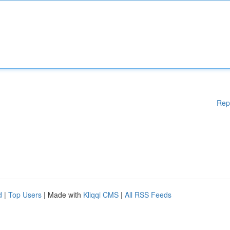
Rep
d
|
Top Users
| Made with
Kliqqi CMS
|
All RSS Feeds