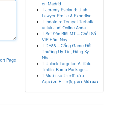
en Madrid
1
Jeremy Eveland: Utah
Lawyer Profile & Expertise
1
Indototo: Tempat Terbaik
untuk Judi Online Anda
1
Soi Đặc Biệt MT – Chốt Số
VIP Hôm Nay
1
DE88 – Cổng Game Đổi
Thưởng Uy Tín, Đăng Ký
Nha...
ort Page
1
Unlock Targeted Affiliate
Traffic: Bomb Package...
1
Μυστικό Σπαθί στο
Λιμάνι: Η Ταβέρνα Μύτικα