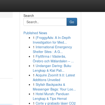
Search
Go
Published News
1
{FroggyAds: A In-Depth
Investigation for Med...
1
International Emergency
Shelter Sites : A G...
1
Flyttfirma i Västerås,
Örebro och Mälardalen – ...
1
Undangan Daring: Buku
Lengkap & Kiat Pali...
1
Acquire ZoomIt 9.0: Latest
Additions Unveiled
1
Stylish Backpacks &
Messenger Bags: Your Loo...
1
Hotel Murah: Panduan
Lengkap & Tips Hemat
1
Corte y grabado láser CO2