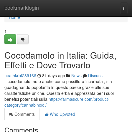
Home
bookmarklogin
Togg
navi
Home
1
Cocodamolo in Italia: Guida,
Effetti e Dove Trovarlo
heathkrbt289166
81 days ago
News
Discuss
Il cocodamolo, noto anche come passiflora incarnata , sta
guadagnando popolarità in questo paese grazie alle sue
caratteristiche uniche. Questa erba è apprezzata per i suoi
benefici potenziali sulla
https://farmasicure.com/product-
category/cannabinoidi/
Comments
Who Upvoted
Comments