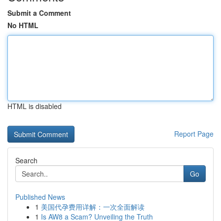
Submit a Comment
No HTML
HTML is disabled
Report Page
Search
Go
Published News
1
美国代孕费用详解：一次全面解读
1
Is AW8 a Scam? Unveiling the Truth