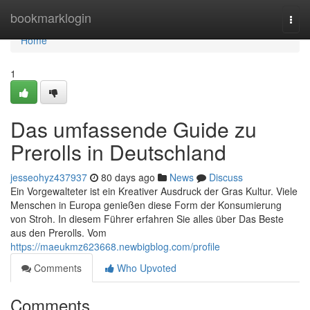
Home
bookmarklogin
Togg
navi
Home
1
Das umfassende Guide zu
Prerolls in Deutschland
jesseohyz437937
80 days ago
News
Discuss
Ein Vorgewalteter ist ein Kreativer Ausdruck der Gras Kultur. Viele
Menschen in Europa genießen diese Form der Konsumierung
von Stroh. In diesem Führer erfahren Sie alles über Das Beste
aus den Prerolls. Vom
https://maeukmz623668.newbigblog.com/profile
Comments
Who Upvoted
Comments