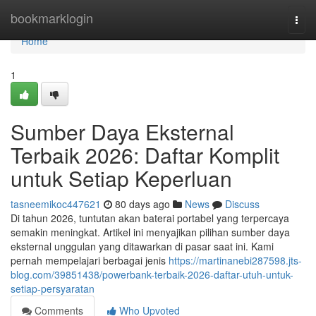
Home
bookmarklogin
Togg
navi
Home
1
Sumber Daya Eksternal
Terbaik 2026: Daftar Komplit
untuk Setiap Keperluan
tasneemikoc447621
80 days ago
News
Discuss
Di tahun 2026, tuntutan akan baterai portabel yang terpercaya
semakin meningkat. Artikel ini menyajikan pilihan sumber daya
eksternal unggulan yang ditawarkan di pasar saat ini. Kami
pernah mempelajari berbagai jenis
https://martinanebi287598.jts-
blog.com/39851438/powerbank-terbaik-2026-daftar-utuh-untuk-
setiap-persyaratan
Comments
Who Upvoted