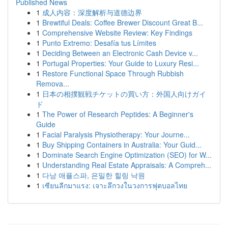
Published News
1
成人内容：深度解析与道德边界
1
Brewtiful Deals: Coffee Brewer Discount Great B...
1
Comprehensive Website Review: Key Findings
1
Punto Extremo: Desafía tus Límites
1
Deciding Between an Electronic Cash Device v...
1
Portugal Properties: Your Guide to Luxury Resi...
1
Restore Functional Space Through Rubbish
Remova...
1
日本の相撲観戦チケットの買い方：外国人向けガイ
ド
1
The Power of Research Peptides: A Beginner's
Guide
1
Facial Paralysis Physiotherapy: Your Journe...
1
Buy Shipping Containers in Australia: Your Guid...
1
Dominate Search Engine Optimization (SEO) for W...
1
Understanding Real Estate Appraisals: A Compreh...
1
다낭 애플스파, 은밀한 힐링 낙원
1
เซียนลีกมาแรง: เจาะลึกวงในวงการฟุตบอลไทย