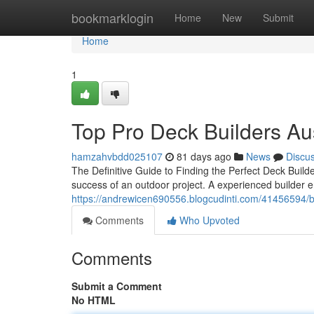
Home
bookmarklogin
Home
New
Submit
Home
1
Top Pro Deck Builders Aus
hamzahvbdd025107
81 days ago
News
Discu
The Definitive Guide to Finding the Perfect Deck Build
success of an outdoor project. A experienced builder 
https://andrewicen690556.blogcudinti.com/41456594/b
Comments
Who Upvoted
Comments
Submit a Comment
No HTML