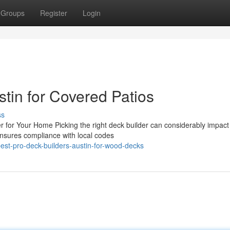
Groups
Register
Login
tin for Covered Patios
ss
er for Your Home Picking the right deck builder can considerably impact
ensures compliance with local codes
est-pro-deck-builders-austin-for-wood-decks