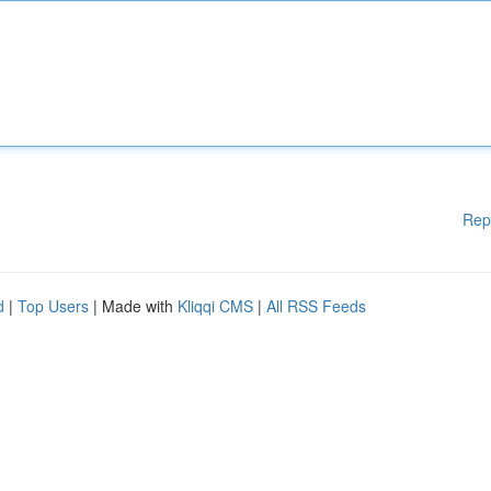
Rep
d
|
Top Users
| Made with
Kliqqi CMS
|
All RSS Feeds