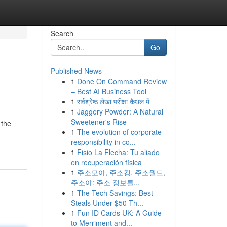
Search
Go
Published News
1
Done On Command Review
– Best AI Business Tool
1
सर्वश्रेष्ठ लेखा परीक्षा कैथल में
1
Jaggery Powder: A Natural
Sweetener's Rise
 the
1
The evolution of corporate
responsibility in co...
1
Fisio La Flecha: Tu aliado
en recuperación física
1
주소모아, 주소킹, 주소월드,
주소야: 주소 정보를...
1
The Tech Savings: Best
Steals Under $50 Th...
1
Fun ID Cards UK: A Guide
to Merriment and...