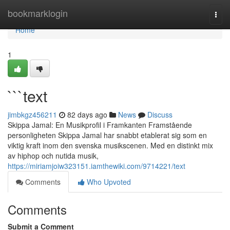
Home
bookmarklogin
Togg
navi
Home
1
```text
jimbkgz456211
82 days ago
News
Discuss
Skippa Jamal: En Musikprofil i Framkanten Framstående
personligheten Skippa Jamal har snabbt etablerat sig som en
viktig kraft inom den svenska musikscenen. Med en distinkt mix
av hiphop och nutida musik,
https://miriamjoiw323151.iamthewiki.com/9714221/text
Comments
Who Upvoted
Comments
Submit a Comment