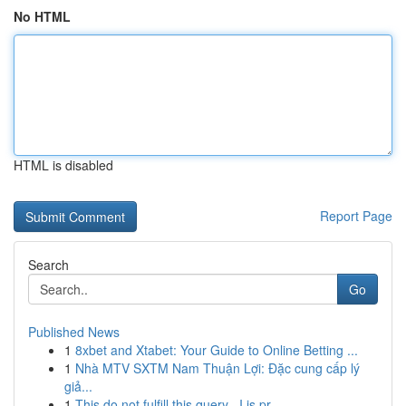
No HTML
HTML is disabled
Report Page
Search
Go
Published News
1
8xbet and Xtabet: Your Guide to Online Betting ...
1
Nhà MTV SXTM Nam Thuận Lợi: Đặc cung cấp lý
giả...
1
This do not fulfill this query . I is pr...