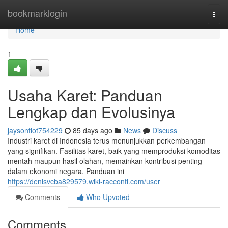
Home
bookmarklogin
Togg
navi
Home
1
Usaha Karet: Panduan
Lengkap dan Evolusinya
jaysontiot754229
85 days ago
News
Discuss
Industri karet di Indonesia terus menunjukkan perkembangan
yang signifikan. Fasilitas karet, baik yang memproduksi komoditas
mentah maupun hasil olahan, memainkan kontribusi penting
dalam ekonomi negara. Panduan ini
https://denisvcba829579.wiki-racconti.com/user
Comments
Who Upvoted
Comments