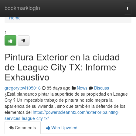
Home
bookmarklogin
Togg
navi
Home
1
Pintura Exterior en la ciudad
de League City TX: Informe
Exhaustivo
gregorytovl105016
85 days ago
News
Discuss
¿Está planeando pintar la superficie de su propiedad en League
City ? Un impecable trabajo de pintura no solo mejora la
apariencia de su vivienda , sino que también la defiende de los
elementos del
https://power2cleanhtx.com/exterior-painting-
services-league-city-tx/
Comments
Who Upvoted