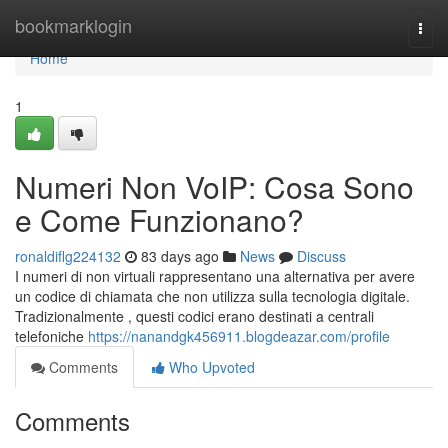
Home
bookmarklogin
Togg
navi
Home
1
Numeri Non VoIP: Cosa Sono
e Come Funzionano?
ronaldiflg224132
83 days ago
News
Discuss
I numeri di non virtuali rappresentano una alternativa per avere
un codice di chiamata che non utilizza sulla tecnologia digitale.
Tradizionalmente , questi codici erano destinati a centrali
telefoniche
https://nanandgk456911.blogdeazar.com/profile
Comments
Who Upvoted
Comments