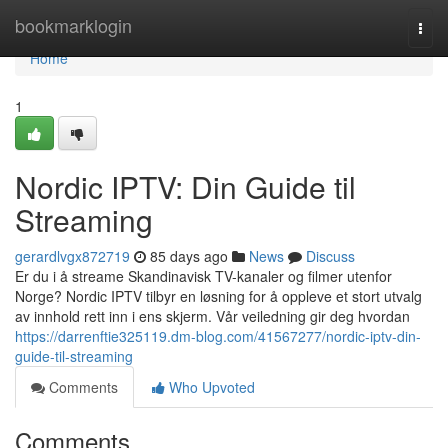
Home
bookmarklogin
Togg
navi
Home
1
Nordic IPTV: Din Guide til
Streaming
gerardlvgx872719
85 days ago
News
Discuss
Er du i å streame Skandinavisk TV-kanaler og filmer utenfor
Norge? Nordic IPTV tilbyr en løsning for å oppleve et stort utvalg
av innhold rett inn i ens skjerm. Vår veiledning gir deg hvordan
https://darrenftie325119.dm-blog.com/41567277/nordic-iptv-din-
guide-til-streaming
Comments
Who Upvoted
Comments