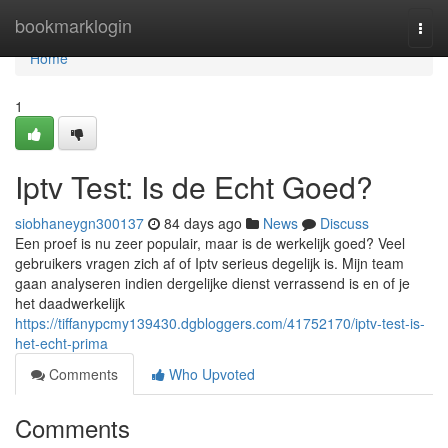
Home
bookmarklogin
Togg
navi
Home
1
Iptv Test: Is de Echt Goed?
siobhaneygn300137
84 days ago
News
Discuss
Een proef is nu zeer populair, maar is de werkelijk goed? Veel
gebruikers vragen zich af of Iptv serieus degelijk is. Mijn team
gaan analyseren indien dergelijke dienst verrassend is en of je
het daadwerkelijk
https://tiffanypcmy139430.dgbloggers.com/41752170/iptv-test-is-
het-echt-prima
Comments
Who Upvoted
Comments