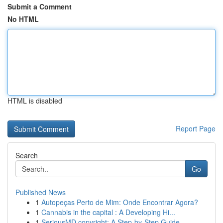
Submit a Comment
No HTML
HTML is disabled
Report Page
Search
Go
Published News
1
Autopeças Perto de Mim: Onde Encontrar Agora?
1
Cannabis in the capital : A Developing Hi...
1
SeriousMD copyright: A Step-by-Step Guide