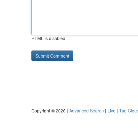
HTML is disabled
Copyright © 2026 |
Advanced Search
|
Live
|
Tag Clou