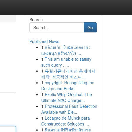
Search
Go
Published News
1
สล็อตเว็บ โบนัสแตกง่าย :
แทงสนุก สร้างกำไร ...
1
This am unable to satisfy
such query . ...
1
유월커뮤니케이션 홈페이지
제작: 성공적인 비즈니...
1
copyright: Recognizing the
Design and Perks
1
Exotic Whip Original: The
Ultimate N2O Charge...
1
Professional Fault Detection
Available with Ele...
1
Locação de Munck para
Construções: Soluções ...
1
คืนความมีชีวิตชีวาผิวสวย