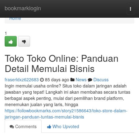
Home
bookmarklogin
Togg
navi
Home
1
Toko Toko Online: Panduan
Detail Memulai Bisnis
fraserldxz622683
85 days ago
News
Discuss
Ingin memulai usaha online? Situs toko dalam jaringan adalah
jawaban yang tepat! Langkah ini akan membahas secara tuntas
berbagai aspek penting, mulai dari pemilihan brand platform,
menemukan jualan yang laris, hingga
https://followbookmarks.com/story21586643/toko-store-dalam-
jaringan-panduan-tuntas-memulai-bisnis
Comments
Who Upvoted