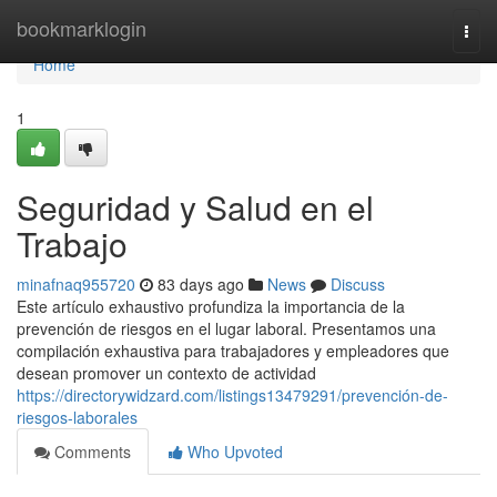
Home
bookmarklogin
Togg
navi
Home
1
Seguridad y Salud en el
Trabajo
minafnaq955720
83 days ago
News
Discuss
Este artículo exhaustivo profundiza la importancia de la
prevención de riesgos en el lugar laboral. Presentamos una
compilación exhaustiva para trabajadores y empleadores que
desean promover un contexto de actividad
https://directorywidzard.com/listings13479291/prevención-de-
riesgos-laborales
Comments
Who Upvoted