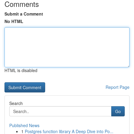
Comments
Submit a Comment
No HTML
HTML is disabled
Report Page
Search
Go
Published News
1
Postgres function library A Deep Dive into Po...