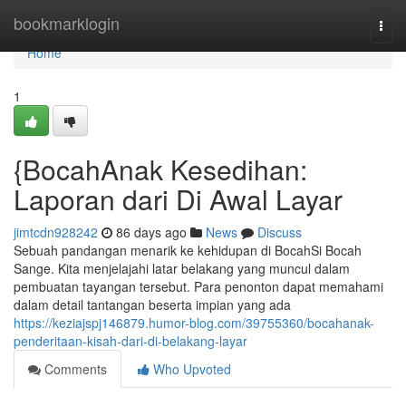
Home
bookmarklogin
Togg
navi
Home
1
{BocahAnak Kesedihan:
Laporan dari Di Awal Layar
jimtcdn928242
86 days ago
News
Discuss
Sebuah pandangan menarik ke kehidupan di BocahSi Bocah
Sange. Kita menjelajahi latar belakang yang muncul dalam
pembuatan tayangan tersebut. Para penonton dapat memahami
dalam detail tantangan beserta impian yang ada
https://keziajspj146879.humor-blog.com/39755360/bocahanak-
penderitaan-kisah-dari-di-belakang-layar
Comments
Who Upvoted