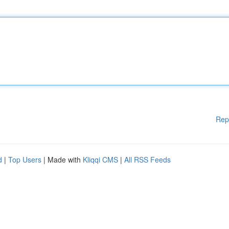
Rep
d
|
Top Users
| Made with
Kliqqi CMS
|
All RSS Feeds