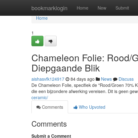
Home
bookmarklogin
Home
New
Submit
Home
1
Chameleon Folie: Rood/G
Diepgaande Blik
aishasvfk124917
84 days ago
News
Discuss
De Chameleon Folie, specifiek de "Rood/Groen 70% Ker
die een bijzondere afwerking vereisen. Dit is geen gew
ceramic/
Comments
Who Upvoted
Comments
Submit a Comment