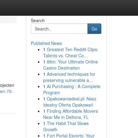
Search
Go
Published News
1
Greatest Ten Reddit Clips:
Talents vs. Cheat Co...
1
88m: Your Ultimate Online
Casino Destination
1
Advanced techniques for
preserving vulnerable a...
rojecten
1
AI Purchasing : A Complete
oen-70-
Program
1
Opakowaniadeal.pl: Nasz
Idealny Oferta Opakowań
1
Finding Affordable Movers
Near Me in Deltona, FL
1
The Habit That Slows
Growth
1
Fort Portal Escorts: Your