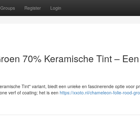
Groups
Register
Login
roen 70% Keramische Tint – Een
amische Tint" variant, biedt een unieke en fascinerende optie voor p
one verf of coating; het is een
https://xxoto.nl/chameleon-folie-rood-gr