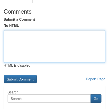
Comments
Submit a Comment
No HTML
HTML is disabled
Report Page
Search
Go