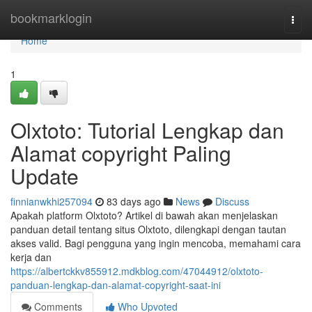
Home
bookmarklogin
Togg
navi
Home
1
Olxtoto: Tutorial Lengkap dan
Alamat copyright Paling
Update
finnianwkhi257094
83 days ago
News
Discuss
Apakah platform Olxtoto? Artikel di bawah akan menjelaskan
panduan detail tentang situs Olxtoto, dilengkapi dengan tautan
akses valid. Bagi pengguna yang ingin mencoba, memahami cara
kerja dan
https://albertckkv855912.mdkblog.com/47044912/olxtoto-
panduan-lengkap-dan-alamat-copyright-saat-ini
Comments
Who Upvoted