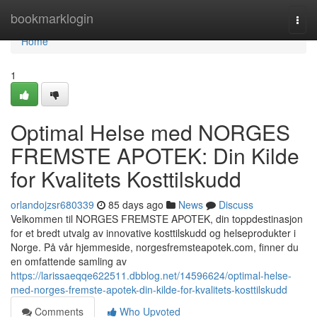
Home
bookmarklogin
Togg
navi
Home
1
Optimal Helse med NORGES
FREMSTE APOTEK: Din Kilde
for Kvalitets Kosttilskudd
orlandojzsr680339
85 days ago
News
Discuss
Velkommen til NORGES FREMSTE APOTEK, din toppdestinasjon
for et bredt utvalg av innovative kosttilskudd og helseprodukter i
Norge. På vår hjemmeside, norgesfremsteapotek.com, finner du
en omfattende samling av
https://larissaeqqe622511.dbblog.net/14596624/optimal-helse-
med-norges-fremste-apotek-din-kilde-for-kvalitets-kosttilskudd
Comments
Who Upvoted