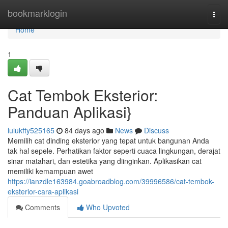
Home
bookmarklogin
Togg
navi
Home
1
Cat Tembok Eksterior:
Panduan Aplikasi}
lulukfty525165
84 days ago
News
Discuss
Memilih cat dinding eksterior yang tepat untuk bangunan Anda
tak hal sepele. Perhatikan faktor seperti cuaca lingkungan, derajat
sinar matahari, dan estetika yang diinginkan. Aplikasikan cat
memiliki kemampuan awet
https://ianzdle163984.goabroadblog.com/39996586/cat-tembok-
eksterior-cara-aplikasi
Comments
Who Upvoted