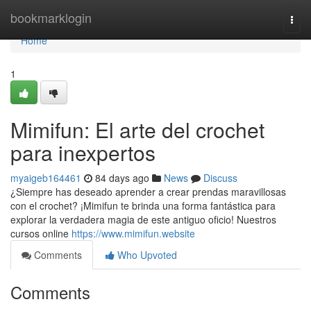
Home
bookmarklogin
Togg
navi
Home
1
Mimifun: El arte del crochet
para inexpertos
myaigeb164461
84 days ago
News
Discuss
¿Siempre has deseado aprender a crear prendas maravillosas
con el crochet? ¡Mimifun te brinda una forma fantástica para
explorar la verdadera magia de este antiguo oficio! Nuestros
cursos online
https://www.mimifun.website
Comments
Who Upvoted
Comments