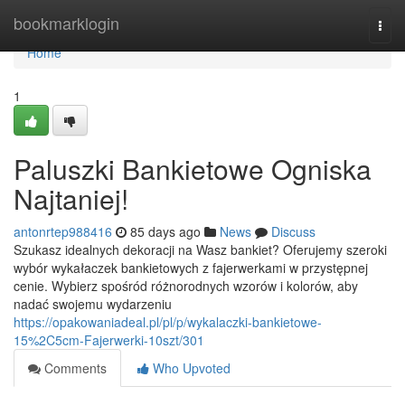
Home
bookmarklogin
Togg
navi
Home
1
Paluszki Bankietowe Ogniska
Najtaniej!
antonrtep988416
85 days ago
News
Discuss
Szukasz idealnych dekoracji na Wasz bankiet? Oferujemy szeroki
wybór wykałaczek bankietowych z fajerwerkami w przystępnej
cenie. Wybierz spośród różnorodnych wzorów i kolorów, aby
nadać swojemu wydarzeniu
https://opakowaniadeal.pl/pl/p/wykalaczki-bankietowe-
15%2C5cm-Fajerwerki-10szt/301
Comments
Who Upvoted