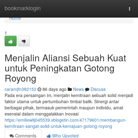
Home
bookmarklogin
Togg
navi
Home
1
Menjalin Aliansi Sebuah Kuat
untuk Peningkatan Gotong
Royong
caramjfn382152
86 days ago
News
Discuss
Pada era persaingan ini, menjalin kemitraan sebuah solid menjadi
faktor utama untuk pertumbuhan timbal balik. Sinergi antar
berbagai pihak, termasuk pemerintah maupun individu, amat
esensial dalam menggalakkan inovasi
https://emiliewlij045539.vblogetin.com/47179601/membangun-
kemitraan-sangat-solid-untuk-kemajuan-gotong-royong
Comments
Who Upvoted