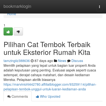
Home
bookmarklogin
Togg
navi
Home
1
Pilihan Cat Tembok Terbaik
untuk Eksterior Rumah Kita
tamzingiiz388636
87 days ago
News
Discuss
Memilih pelapisan yang tepat untuk bagian luar properti Anda
adalah keputusan yang penting. Evaluasi aspek seperti cuaca
setempat, derajat cahaya matahari, dan desain kediaman
Mereka. Pelapisan akrilik biasanya
https://marviniohl442780.affiliatblogger.com/93259114/pilihan-
pelapisan-tembok-unggul-untuk-luaran-kediaman-anda
Comments
Who Upvoted