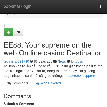
Home
bookmarklogin
Togg
navi
Home
1
EE88: Your supreme on the
web On line casino Destination
teganrtsc091710
85 days ago
News
Discuss
Tôi nhớ khá rõ lần đầu nghe về EE88, cảm giác không phải tò mò
mà là… nghi ngờ. Vì thật ra, trong thị trường này, cái gì càng
được nhắc nhiều thì tôi càng dè chừng.
https://ee88.support/
Comments
Who Upvoted
Comments
Submit a Comment