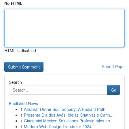
No HTML
HTML is disabled
Report Page
Search
Go
Published News
1
Aasimar Divine Soul Sorcery: A Radiant Path
1
Presente Dia dos Avós: Ideias Criativas e Carin...
1
Giacomini México: Soluciones Profesionales en ...
1
Modern Web Design Trends for 2024