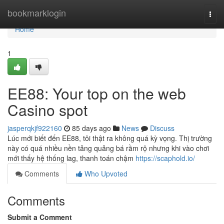
Home
bookmarklogin
Togg
navi
Home
1
EE88: Your top on the web
Casino spot
jasperqkjf922160
85 days ago
News
Discuss
Lúc mới biết đến EE88, tôi thật ra không quá kỳ vọng. Thị trường
này có quá nhiều nền tảng quảng bá rầm rộ nhưng khi vào chơi
mới thấy hệ thống lag, thanh toán chậm
https://scaphold.io/
Comments
Who Upvoted
Comments
Submit a Comment