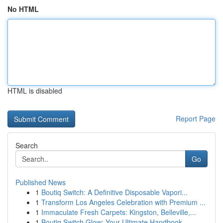
No HTML
HTML is disabled
Report Page
Search
Go
Published News
1
Boutiq Switch: A Definitive Disposable Vapori...
1
Transform Los Angeles Celebration with Premium ...
1
Immaculate Fresh Carpets: Kingston, Belleville,...
1
Boutiq Switch Glow: Your Ultimate Handbook