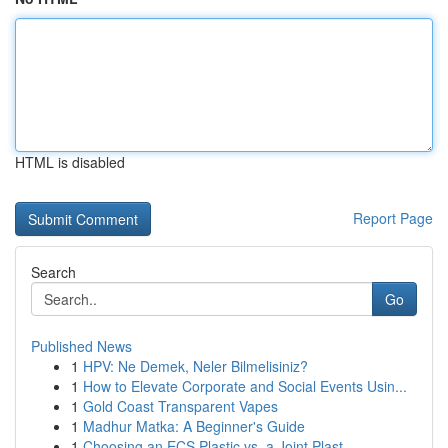
HTML is disabled
Report Page
Search
Go
Published News
1
HPV: Ne Demek, Neler Bilmelisiniz?
1
How to Elevate Corporate and Social Events Usin...
1
Gold Coast Transparent Vapes
1
Madhur Matka: A Beginner's Guide
1
Choosing an ECS Plastic vs. a Joint Plast...