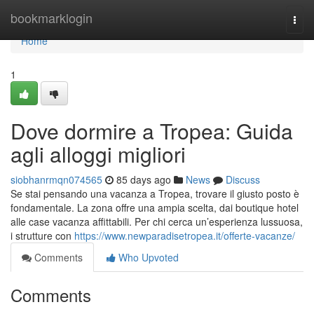
Home
bookmarklogin
Togg
navi
Home
1
Dove dormire a Tropea: Guida
agli alloggi migliori
siobhanrmqn074565
85 days ago
News
Discuss
Se stai pensando una vacanza a Tropea, trovare il giusto posto è
fondamentale. La zona offre una ampia scelta, dai boutique hotel
alle case vacanza affittabili. Per chi cerca un’esperienza lussuosa,
i strutture con
https://www.newparadisetropea.it/offerte-vacanze/
Comments
Who Upvoted
Comments