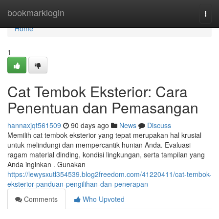
Home
bookmarklogin
Togg
navi
Home
1
Cat Tembok Eksterior: Cara
Penentuan dan Pemasangan
hannaxjqt561509
90 days ago
News
Discuss
Memilih cat tembok eksterior yang tepat merupakan hal krusial
untuk melindungi dan mempercantik hunian Anda. Evaluasi
ragam material dinding, kondisi lingkungan, serta tampilan yang
Anda inginkan . Gunakan
https://lewysxutl354539.blog2freedom.com/41220411/cat-tembok-
eksterior-panduan-pengilihan-dan-penerapan
Comments
Who Upvoted