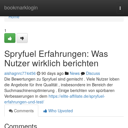
Home
bookmarklogin
Togg
navi
Home
1
Spryfuel Erfahrungen: Was
Nutzer wirklich berichten
aishagnrc774456
90 days ago
News
Discuss
Die Bewertungen zu Spryfuel sind gemischt . Viele Nutzer loben
die Angebote für ihre Qualität , insbesondere im Bereich der
Suchmaschinenoptimierung . Einige berichten von spürbaren
Verbesserungen in dem
https://elite-affiliate.de/spryfuel-
erfahrungen-und-test/
Comments
Who Upvoted
Comments