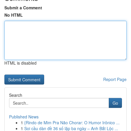
Submit a Comment
No HTML
HTML is disabled
Report Page
Search
Go
Published News
1
{Rindo de Mim Pra Não Chorar: O Humor Irônico ...
1
Soi cầu dàn đề 36 số lặp ba ngày – Anh Bắt Lộc ...