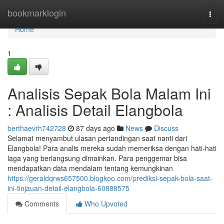
Home
bookmarklogin
Togg
navi
Home
1
Analisis Sepak Bola Malam Ini
: Analisis Detail Elangbola
berthaevrh742728
87 days ago
News
Discuss
Selamat menyambut ulasan pertandingan saat nanti dari
Elangbola! Para analis mereka sudah memeriksa dengan hati-hati
laga yang berlangsung dimainkan. Para penggemar bisa
mendapatkan data mendalam tentang kemungkinan
https://geraldqrws657500.blogkoo.com/prediksi-sepak-bola-saat-
ini-tinjauan-detail-elangbola-60888575
Comments
Who Upvoted