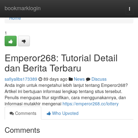
Home
bookmarklogin
Togg
navi
Home
1
Emperor268: Tutorial Detail
dan Berita Terbaru
safiyalibs173389
89 days ago
News
Discuss
Anda ingin untuk mengetahui lebih lanjut tentang Emperor268?
Artikel ini bertujuan informasi lengkap tentang situs tersebut.
Penulis mengupas fitur signifikan, cara menggunakannya, dan
informasi mutakhir mengenai
https://emperor268.cc/lottery
Comments
Who Upvoted
Comments