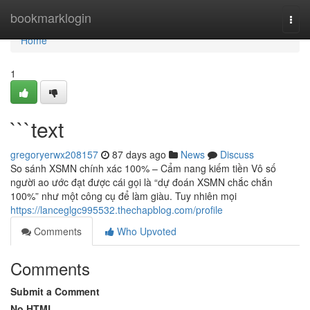
Home
bookmarklogin
Togg
navi
Home
1
```text
gregoryerwx208157
87 days ago
News
Discuss
So sánh XSMN chính xác 100% – Cẩm nang kiếm tiền Vô số
người ao ước đạt được cái gọi là “dự đoán XSMN chắc chắn
100%” như một công cụ để làm giàu. Tuy nhiên mọi
https://lanceglgc995532.thechapblog.com/profile
Comments
Who Upvoted
Comments
Submit a Comment
No HTML