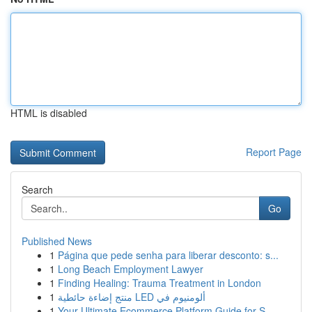
HTML is disabled
Report Page
Search
Go
Published News
1
Página que pede senha para liberar desconto: s...
1
Long Beach Employment Lawyer
1
Finding Healing: Trauma Treatment in London
1
منتج إضاءة حائطية LED ألومنيوم في
1
Your Ultimate Ecommerce Platform Guide for S...