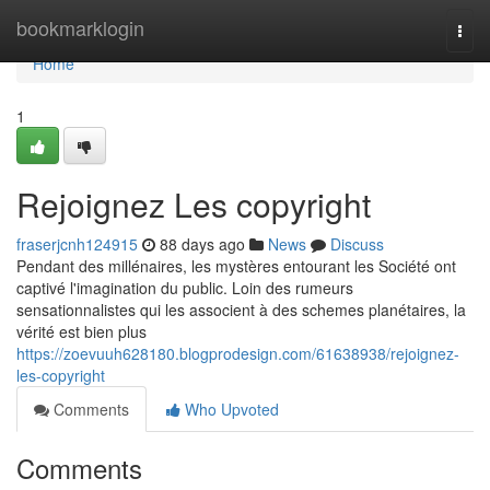
Home
bookmarklogin
Togg
navi
Home
1
Rejoignez Les copyright
fraserjcnh124915
88 days ago
News
Discuss
Pendant des millénaires, les mystères entourant les Société ont
captivé l'imagination du public. Loin des rumeurs
sensationnalistes qui les associent à des schemes planétaires, la
vérité est bien plus
https://zoevuuh628180.blogprodesign.com/61638938/rejoignez-
les-copyright
Comments
Who Upvoted
Comments